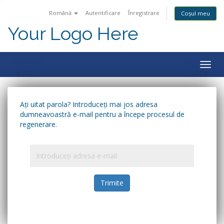
Română
Autentificare
Înregistrare
Coșul meu
Your Logo Here
Togg
navig
Ați uitat parola? Introduceți mai jos adresa
dumneavoastră e-mail pentru a începe procesul de
regenerare.
Trimite