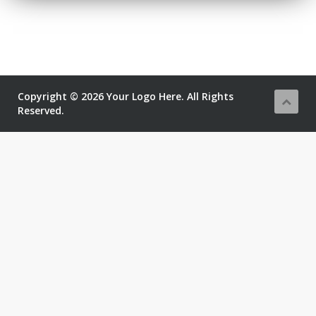
Copyright © 2026 Your Logo Here. All Rights
Reserved.