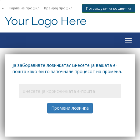
n
Најава на профил
Креирај профил
Потрошувачка кошничка
Your Logo Here
Togg
navig
Ја заборавивте лозинката? Внесете ја вашата е-
пошта како би го започнале процесот на промена.
Промени лозинка