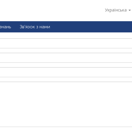
Українська
знань
Зв'язок з нами