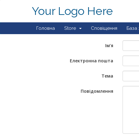
Your Logo Here
Головна
Store
Сповіщення
База 
Ім’я
Електронна пошта
Тема
Повідомлення