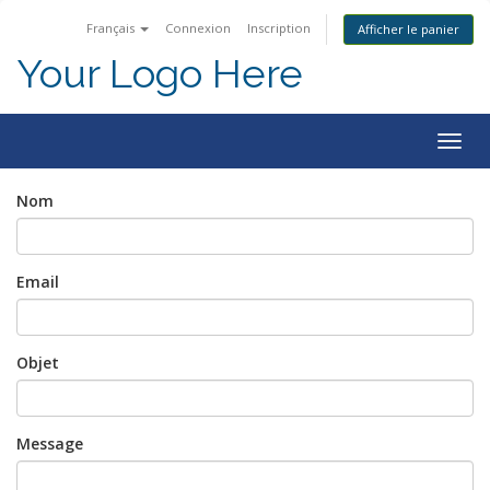
Français
Connexion
Inscription
Afficher le panier
Your Logo Here
Togg
navig
Nom
Email
Objet
Message