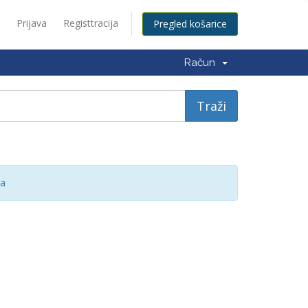
Prijava
Registtracija
Pregled košarice
Račun
ka