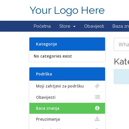
Your Logo Here
Početna
Store
Obavijesti
Baza zn
Kategorije
No categories exist
Kat
Podrška
Moji zahtjevi za podršku
Obavijesti
Baza znanja
Preuzimanja