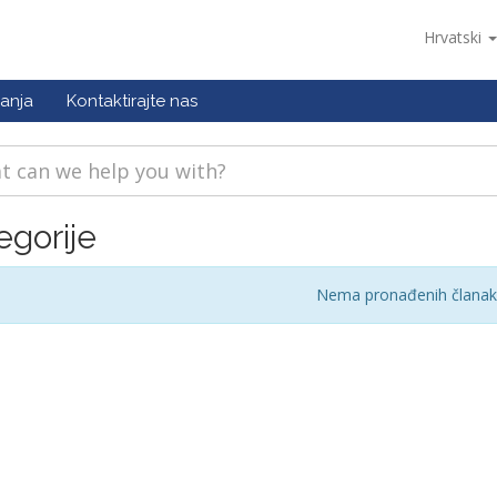
Hrvatski
anja
Kontaktirajte nas
egorije
Nema pronađenih člana