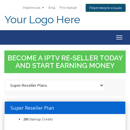
Українська
Вхід
Реєстрація
Переглянути кошик
Your Logo Here
Togg
navig
BECOME A IPTV RE-SELLER TODAY
AND START EARNING MONEY
Super Reseller Plan
200
Startup Credits