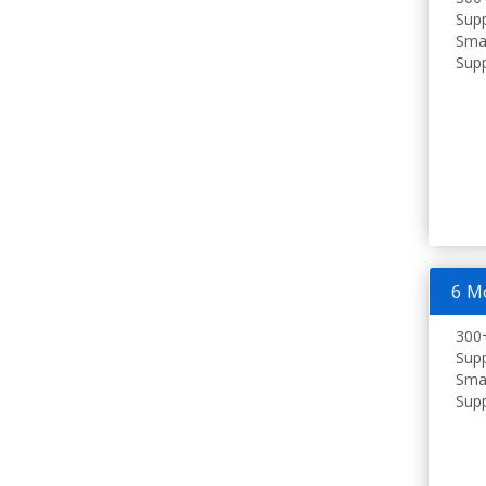
Supp
Smar
Supp
6 M
300+
Supp
Smar
Supp