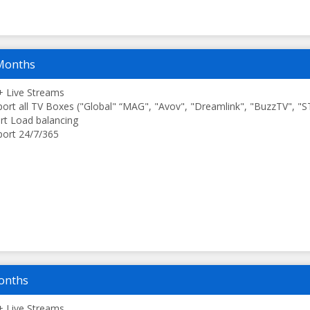
Months
 Live Streams
ort all TV Boxes ("Global" “MAG", "Avov", "Dreamlink", "BuzzTV", "
t Load balancing
ort 24/7/365
onths
 Live Streams