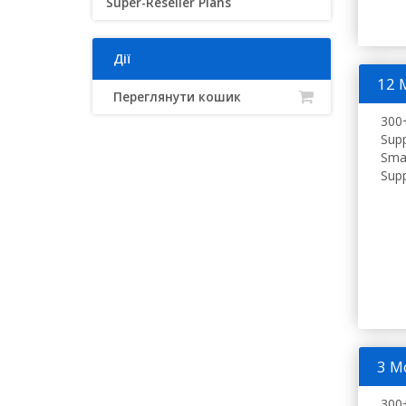
Super-Reseller Plans
Дії
12 
Переглянути кошик
300+
Supp
Smar
Supp
3 M
300+