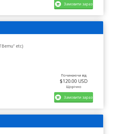
Замовити зараз
STBemu” etc)
Починаючи від
$120.00 USD
Щорічно
Замовити зараз