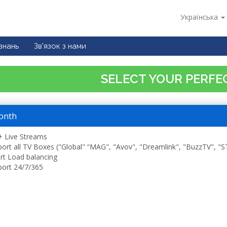
Українська
знань
Зв'язок з нами
SELECT YOUR PERFE
onth
 Live Streams
ort all TV Boxes ("Global" “MAG", "Avov", "Dreamlink", "BuzzTV", "
t Load balancing
ort 24/7/365