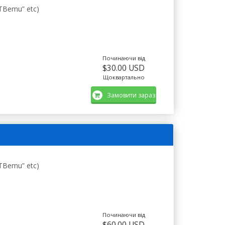
STBemu” etc)
Починаючи від
$30.00 USD
Щоквартально
Замовити зараз
STBemu” etc)
Починаючи від
$60.00 USD