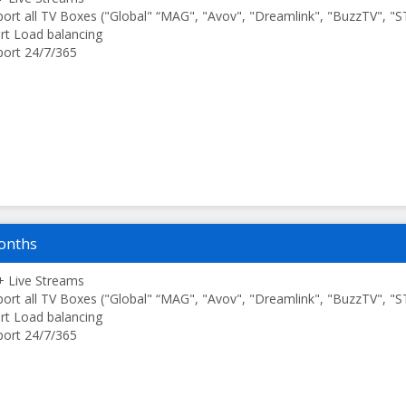
ort all TV Boxes ("Global" “MAG", "Avov", "Dreamlink", "BuzzTV", "
t Load balancing
ort 24/7/365
onths
 Live Streams
ort all TV Boxes ("Global" “MAG", "Avov", "Dreamlink", "BuzzTV", "
t Load balancing
ort 24/7/365