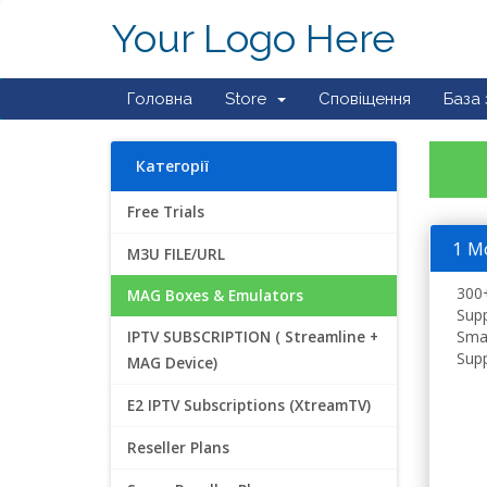
Your Logo Here
Головна
Store
Сповіщення
База 
Категорії
Free Trials
1 M
M3U FILE/URL
300+
MAG Boxes & Emulators
Supp
Smar
IPTV SUBSCRIPTION ( Streamline +
Supp
MAG Device)
E2 IPTV Subscriptions (XtreamTV)
Reseller Plans