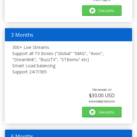
Заказать
3 Months
300+ Live Streams
Support all TV Boxes ("Global" “MAG", "Avov",
"Dreamlink", "BuzzTV", "STBemu” etc)
Smart Load balancing
Support 24/7/365
Начиная от
$30.00 USD
ежеквартально
Заказать
6 Months