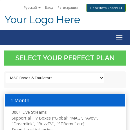
Русский
Вход
Регистрация
Просмотр корзины
Your Logo Here
Togg
navig
SELECT YOUR PERFECT PLAN
1 Month
300+ Live Streams
Support all TV Boxes ("Global" “MAG", "Avov",
"Dreamlink", "BuzzTV", "STBemu” etc)
Smart Load balancing