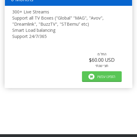
300+ Live Streams
Support all TV Boxes ("Global" “MAG", "Avov",
"Dreamlink", "BuzzTV", "STBemu” etc)
Smart Load balancing
Support 24/7/365
החל מ
$60.00 USD
חצי שנתי
הזמינו עכשיו