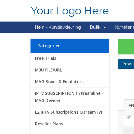
Your Logo Here
Hem - Kundavdelning
Butik
Nyheter
Kategorier
Free Trials
Produ
M3U FILE/URL
MAG Boxes & Emulators
IPTV SUBSCRIPTION ( Streamline +
MAG Device)
Ap
E2 IPTV Subscriptions (XtreamTV)
Reseller Plans