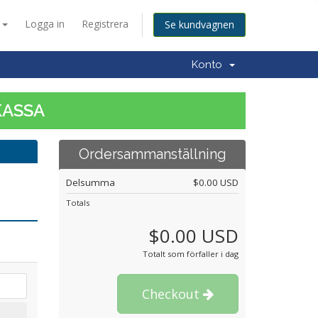
a
Logga in
Registrera
Se kundvagnen
Konto
KASSA
Ordersammanställning
Delsumma
$0.00 USD
Totals
$0.00 USD
Totalt som förfaller i dag
Checkout