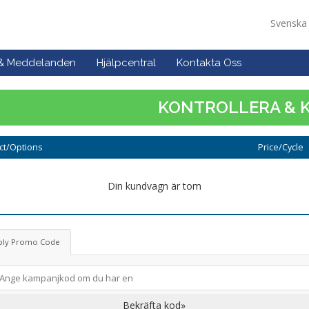
Svensk
 & Meddelanden
Hjälpcentral
Kontakta Oss
KONTROLLERA & 
ct/Options
Price/Cycle
Din kundvagn är tom
ply Promo Code
Bekräfta kod»