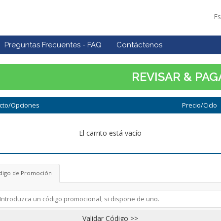
E
Preguntas Frecuentes - FAQ
Contáctenos
REVISAR & PAG
cto/Opciones
Precio/Ciclo
El carrito está vacío
digo de Promoción
Validar Código >>