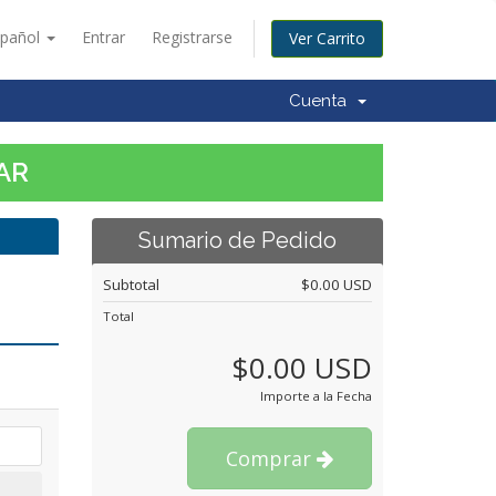
spañol
Entrar
Registrarse
Ver Carrito
Cuenta
AR
Sumario de Pedido
Subtotal
$0.00 USD
Total
$0.00 USD
Importe a la Fecha
Comprar