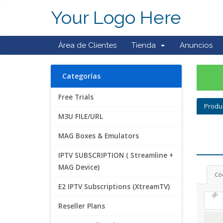
Your Logo Here
Área de Clientes
Tienda
Anuncios
Categorías
Free Trials
Produ
M3U FILE/URL
MAG Boxes & Emulators
IPTV SUBSCRIPTION ( Streamline +
MAG Device)
Có
E2 IPTV Subscriptions (XtreamTV)
Reseller Plans