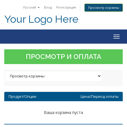
Русский
Вход
Регистрация
Просмотр корзины
Your Logo Here
Togg
navig
ПРОСМОТР И ОПЛАТА
Продукт/Опции
Цена/Период оплаты
Ваша корзина пуста