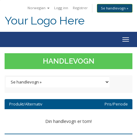
Norwegian
Logg inn
Registrer
Se handlevogn »
Your Logo Here
Togg
navig
HANDLEVOGN
Produkt/Alternativ
Pris/Periode
Din handlevogn er tom!