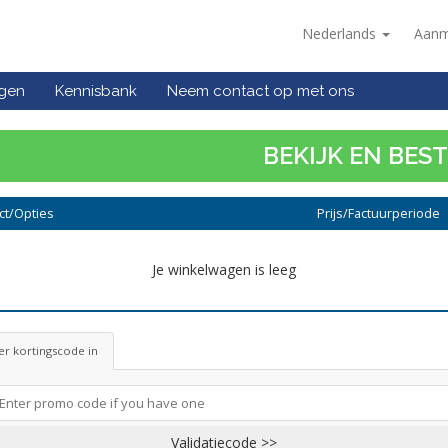
Nederlands
Aanm
ngen
Kennisbank
Neem contact op met ons
BEKIJK EN BES
ct/Opties
Prijs/Factuurperiode
Je winkelwagen is leeg
r kortingscode in
Validatiecode >>