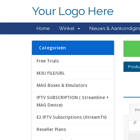
Your Logo Here
Home
Winkel
Nieuws & Aankondigi
Categorieën
Free Trials
Produ
M3U FILE/URL
MAG Boxes & Emulators
IPTV SUBSCRIPTION ( Streamline +
MAG Device)
Voe
E2 IPTV Subscriptions (XtreamTV)
Reseller Plans