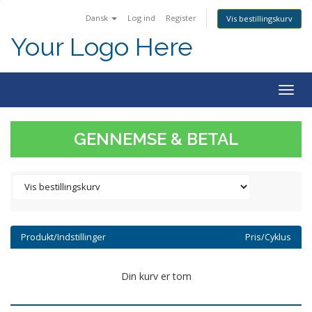
Dansk
Log ind
Register
Vis bestillingskurv
Your Logo Here
Togg
navig
GENNEMSE & BETAL
Produkt/Indstillinger
Pris/Cyklus
Din kurv er tom