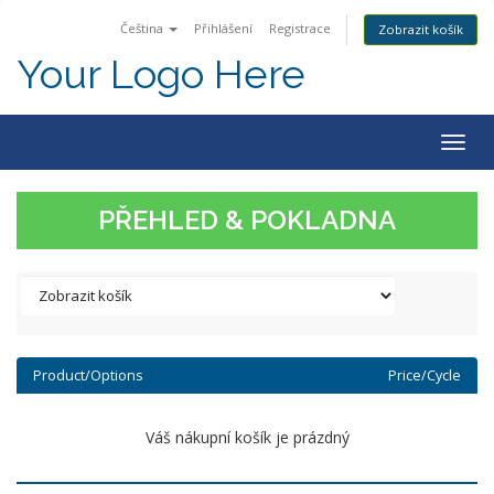
Čeština
Přihlášení
Registrace
Zobrazit košík
Your Logo Here
Togg
navig
PŘEHLED & POKLADNA
Product/Options
Price/Cycle
Váš nákupní košík je prázdný