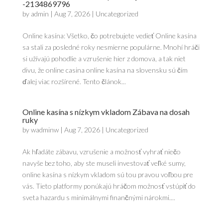
-2134869796
by
admin
|
Aug 7, 2026
|
Uncategorized
Online kasína: Všetko, čo potrebujete vedieť Online kasína
sa stali za posledné roky nesmierne populárne. Mnohí hráči
si užívajú pohodlie a vzrušenie hier z domova, a tak niet
divu, že online casina online kasína na slovensku sú čím
ďalej viac rozšírené. Tento článok...
Online kasína s nízkym vkladom Zábava na dosah
ruky
by
wadminw
|
Aug 7, 2026
|
Uncategorized
Ak hľadáte zábavu, vzrušenie a možnosť vyhrať niečo
navyše bez toho, aby ste museli investovať veľké sumy,
online kasína s nízkym vkladom sú tou pravou voľbou pre
vás. Tieto platformy ponúkajú hráčom možnosť vstúpiť do
sveta hazardu s minimálnymi finančnými nárokmi....