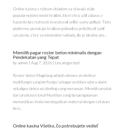
Online kasína s nízkym vkladom sa stávajú stále
populárnejšími medzi hráčmi, ktorí chcú užiť zábavu z
hazardu bez nutnosti investovať veľké sumy peňazí. Tieto
platformy ponúkajú hráčom jedinečnú príležitosť zažiť
vzrušenie z hry za minimálne náklady, čo je ideálne pre...
Memilih pagar roster beton minimalis dengan
Pendekatan yang Tepat
by
admin
|
Aug 7, 2026
|
Uncategorized
Roster beton Magelang adalah elemen arsitektur
multifungsi yang berfungsi sebagai ventilasi udara alami
sekaligus dekorasi dinding yang menawan. Memilih produk
dari produsen lokal Muntilan yang berpengalaman
memastikan Anda mendapatkan material dengan cetakan
besi...
Online kasína Všetko, čo potrebujete vedieť