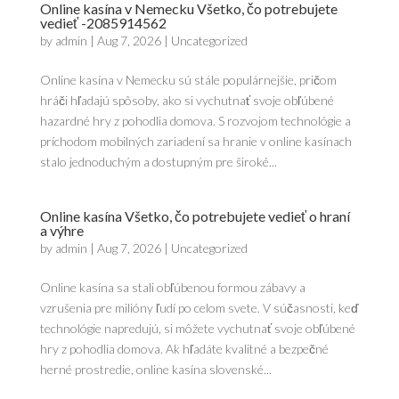
Online kasína v Nemecku Všetko, čo potrebujete
vedieť -2085914562
by
admin
|
Aug 7, 2026
|
Uncategorized
Online kasína v Nemecku sú stále populárnejšie, pričom
hráči hľadajú spôsoby, ako si vychutnať svoje obľúbené
hazardné hry z pohodlia domova. S rozvojom technológie a
príchodom mobilných zariadení sa hranie v online kasínach
stalo jednoduchým a dostupným pre široké...
Online kasína Všetko, čo potrebujete vedieť o hraní
a výhre
by
admin
|
Aug 7, 2026
|
Uncategorized
Online kasína sa stali obľúbenou formou zábavy a
vzrušenia pre milióny ľudí po celom svete. V súčasnosti, keď
technológie napredujú, si môžete vychutnať svoje obľúbené
hry z pohodlia domova. Ak hľadáte kvalitné a bezpečné
herné prostredie, online kasína slovenské...