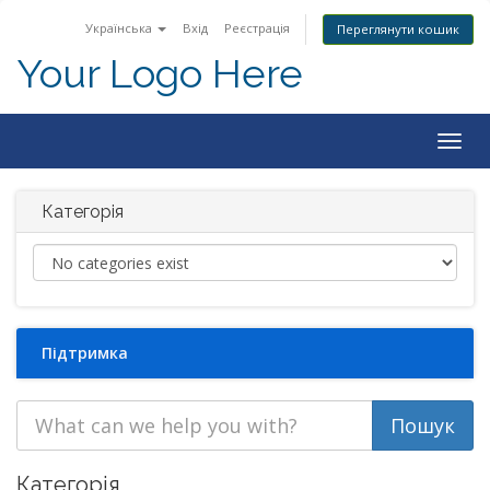
Українська
Вхід
Реєстрація
Переглянути кошик
Your Logo Here
Togg
navig
Категорія
Підтримка
Категорія